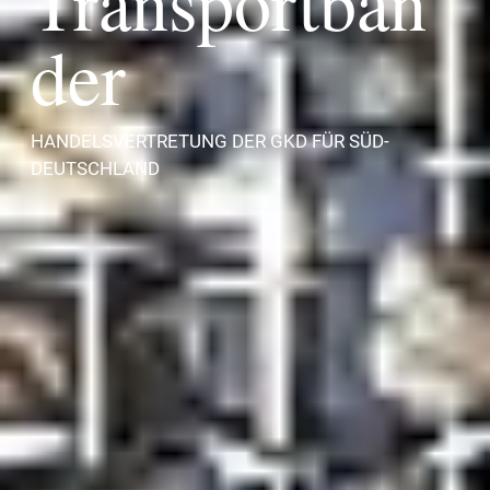
Transportbän
der
HANDELSVERTRETUNG DER GKD FÜR SÜD-
DEUTSCHLAND