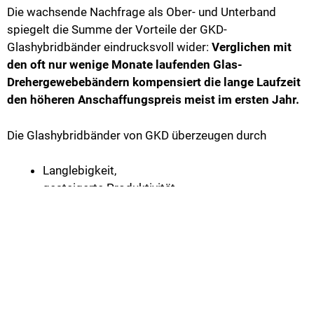
Die wachsende Nachfrage als Ober- und Unterband
spiegelt die Summe der Vorteile der GKD-
Glashybridbänder eindrucksvoll wider:
Verglichen mit
den oft nur wenige Monate laufenden Glas-
Drehergewebebändern kompensiert die lange Laufzeit
den höheren Anschaffungspreis meist im ersten Jahr.
Die Glashybridbänder von GKD überzeugen durch
Langlebigkeit,
gesteigerte Produktivität,
minimierte Reinigungsintervalle und
höhere Fertigungsgeschwindigkeit
– bei obendrein besserer Produktqualität – als
nachhaltig wirtschaftliche Lösung für
Thermobondingprozesse.